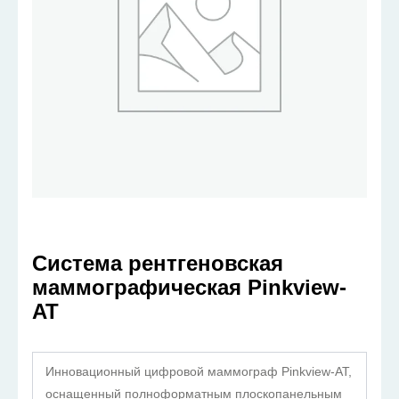
Система рентгеновская
маммографическая Pinkview-
AT
Инновационный цифровой маммограф Pinkview-AT,
оснащенный полноформатным плоскопанельным