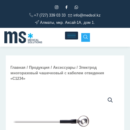
Перейти
к
+7 (727) 339 03 33
info@medsol.kz
содержимому
Алматы, мкр. Аксай-1А, дом 1.
Главная
/
Продукция
/
Аксессуары
/ Электрод
многоразовый чашечковый с кабелем отведения
«С1234»