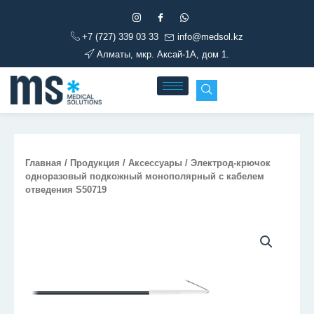
Перейти
к
+7 (727) 339 03 33
info@medsol.kz
содержимому
Алматы, мкр. Аксай-1А, дом 1.
Главная
/
Продукция
/
Аксессуары
/ Электрод-крючок
одноразовый подкожный монополярный с кабелем
отведения S50719