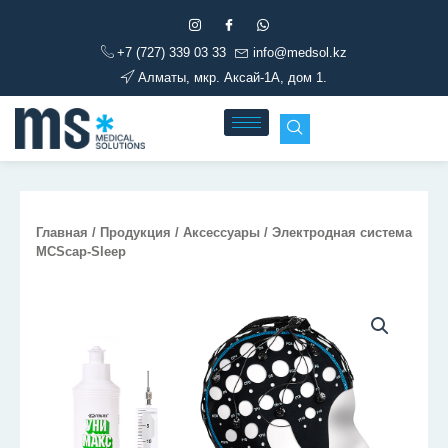
Перейти
к
+7 (727) 339 03 33
info@medsol.kz
содержимому
Алматы, мкр. Аксай-1А, дом 1.
Главная
/
Продукция
/
Аксессуары
/ Электродная система
MCScap-Sleep