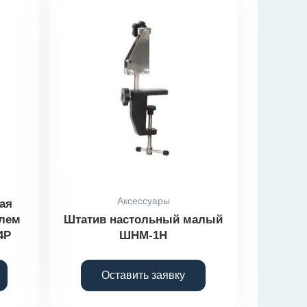
Аксессуары
ая
елем
Штатив настольный малый
4P
ШНМ-1Н
Оставить заявку