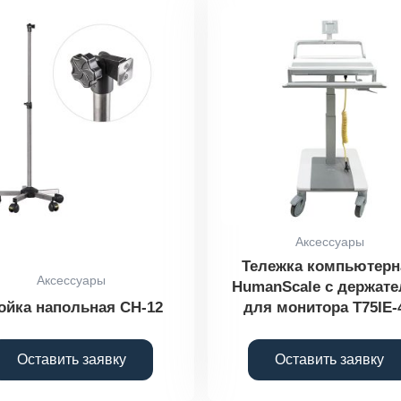
Аксессуары
Тележка компьютерн
Аксессуары
HumanScale с держат
ойка напольная СН-12
для монитора T75IE-
Оставить заявку
Оставить заявку