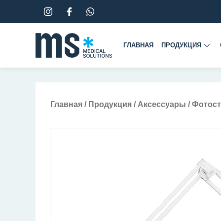
Перейти
к
содержимому
ГЛАВНАЯ
ПРОДУКЦИЯ
Главная
/
Продукция
/
Аксессуары
/ Фотос