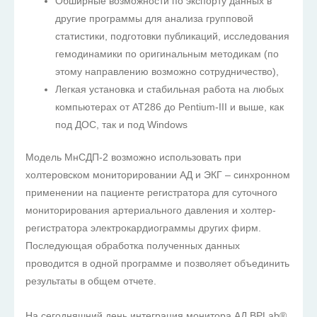
Обширные возможности по экспорту данных в
другие программы для анализа групповой
статистики, подготовки публикаций, исследования
гемодинамики по оригинальным методикам (по
этому направлению возможно сотрудничество),
Легкая установка и стабильная работа на любых
компьютерах от AT286 до Pentium-III и выше, как
под ДОС, так и под Windows
Модель МнСДП-2 возможно использовать при
холтеровском мониторировании АД и ЭКГ – синхронном
применении на пациенте регистратора для суточного
мониторирования артериального давления и холтер-
регистратора электрокардиограммы других фирм.
Последующая обработка полученных данных
проводится в одной программе и позволяет объединить
результаты в общем отчете.
На сегодняшний день интеграция монитора АД BPLab®