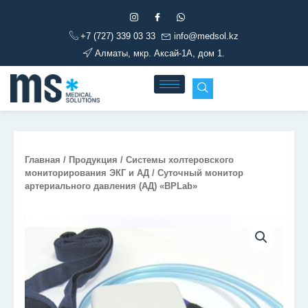
Перейти
к
+7 (727) 339 03 33
info@medsol.kz
содержимому
Алматы, мкр. Аксай-1А, дом 1.
Главная
/
Продукция
/
Системы холтеровского
мониторирования ЭКГ и АД
/ Суточный монитор
артериального давления (АД) «BPLab»