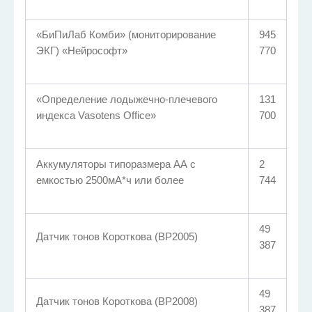
«БиПиЛаб Комби» (мониторирование
945
ЭКГ) «Нейрософт»
770
«Определение лодыжечно-плечевого
131
индекса Vasotens Office»
700
Аккумуляторы типоразмера АА с
2
емкостью 2500мА*ч или более
744
49
Датчик тонов Короткова (ВР2005)
387
49
Датчик тонов Короткова (ВР2008)
387