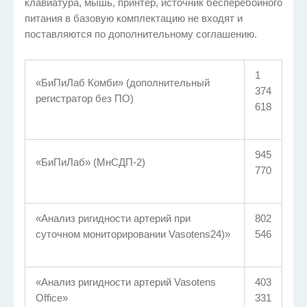
клавиатура, мышь, принтер, источник бесперебойного
питания в базовую комплектацию не входят и
поставляются по дополнительному соглашению.
1
«БиПиЛаб Комби» (дополнительный
374
регистратор без ПО)
618
945
«БиПиЛаб» (МнСДП-2)
770
«Анализ ригидности артерий при
802
суточном мониторировании Vasotens24)»
546
«Анализ ригидности артерий Vasotens
403
Office»
331