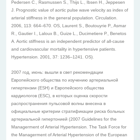
Pedersen C., Rasmussen S., Thijs L., Ibsen H., Jeppesen
J. Prognostic value of aortic pulse wave velocity as index of
arterial stiffness in the general population. Circulation.
2006, 113: 664–670. OS, Laurent S., Boutouyrie P., Asmar
R., Gautier I., Laloux B., Guize L., Ducimetiere P., Benetos
A. Aortic stiffness is an independent predictor of all-cause
and cardiovascular mortality in hypertensive patients.
Hypertension. 2001, 37: 1236–1241. OS).
2007 год, июнь: вышли в свет рекомендации
Европейского общества по изучению артериальной
гипертензии (ESH) и Европейского общества
кардиологов (ESC), в которых оценка скорости
распространения пульсовой волны внесена в
официальные критерии стратификации риска больных
артериальной гипертонией (2007 Guidelines for the
Managerment of Arterial Hypertension. The Task Force for
the Managerment of Arterial Hypertension of the European