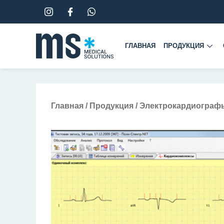
Перейти
к
содержимому
ГЛАВНАЯ
ПРОДУКЦИЯ
Главная
/
Продукция
/
Электрокардиографы