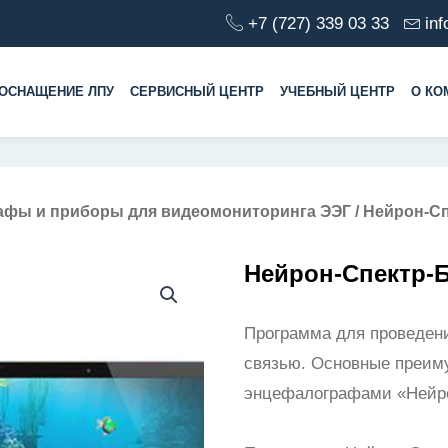
+7 (727) 339 03 33
in
ОСНАЩЕНИЕ ЛПУ
СЕРВИСНЫЙ ЦЕНТР
УЧЕБНЫЙ ЦЕНТР
О КО
афы и приборы для видеомониторинга ЭЭГ
/ Нейрон-С
Нейрон-Спектр-
Программа для проведени
связью. Основные преим
энцефалографами «Нейро