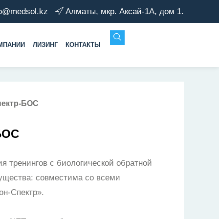
fo@medsol.kz
Алматы, мкр. Аксай-1А, дом 1.
МПАНИИ
ЛИЗИНГ
КОНТАКТЫ
пектр-БОС
БОС
я тренингов с биологической обратной
ущества: совместима со всеми
н-Спектр».