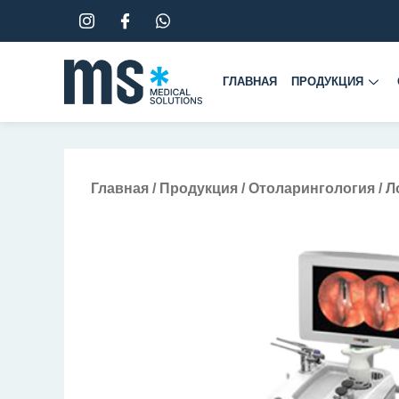
Перейти
к
содержимому
ГЛАВНАЯ
ПРОДУКЦИЯ
Главная
/
Продукция
/
Отоларингология
/ Л