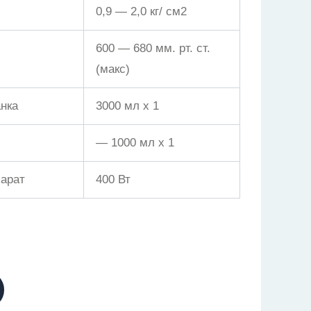
0,9 — 2,0 кг/ см2
600 — 680 мм. рт. ст.
(макс)
нка
3000 мл х 1
— 1000 мл х 1
арат
400 Вт