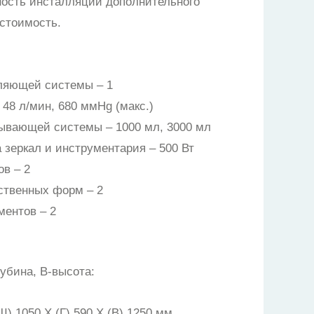
ность инсталляции дополнительного
стоимость.
ляющей системы – 1
48 л/мин, 680 ммHg (макс.)
ывающей системы – 1000 мл, 3000 мл
 зеркал и инструментария – 500 Вт
ов – 2
ственных форм – 2
ментов – 2
убина, В-высота:
) 1050 X (Г) 590 X (В) 1250 мм