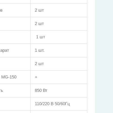
ов
2 шт
2 шт
1 шт
арат
1 шт.
2 шт
 MG-150
+
ть
850 Вт
110/220 В 50/60Гц