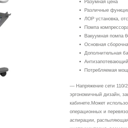
Разумная цена
Различные функции
ЛОР установка, отс
Помпа компрессора 
Вакуумная помпа 60
Основная сборочна
Дополнительная ба
Антизапотевающий 
Потребляемая мощн
— Напряжение сети 110/2
эргономичный дизайн, з
кабинете.Может использо
операционных и перевяз
аспирации, распыляющая