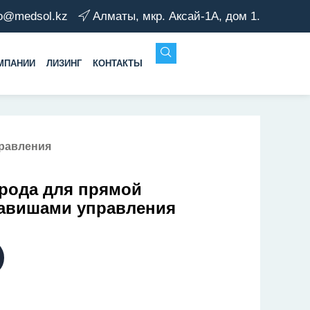
fo@medsol.kz
Алматы, мкр. Аксай-1А, дом 1.
МПАНИИ
ЛИЗИНГ
КОНТАКТЫ
правления
трода для прямой
лавишами управления